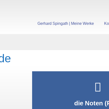
Gerhard Spingath | Meine Werke
Ko
rde
PDF anzei
die Noten (