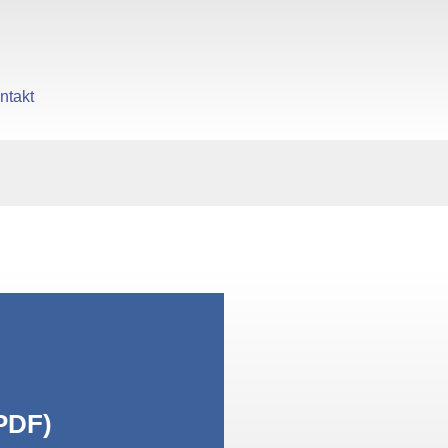
ntakt
gen
PDF)