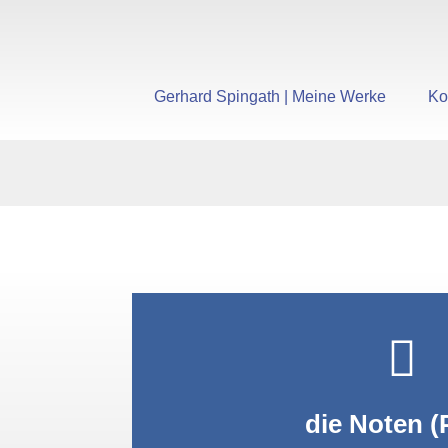
Gerhard Spingath | Meine Werke
Ko
PDF anzei
die Noten (