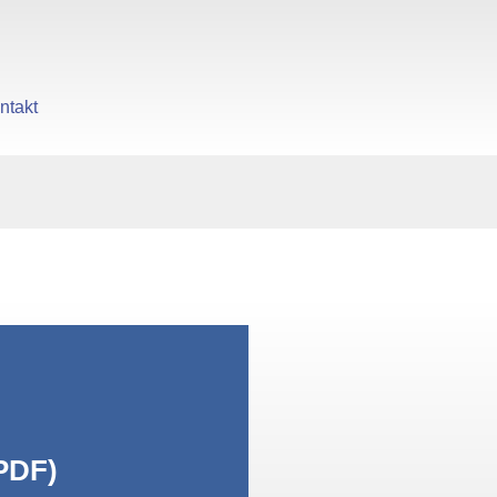
ntakt
gen
PDF)