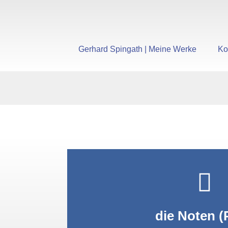
Gerhard Spingath | Meine Werke
Ko
PDF anzei
die Noten (