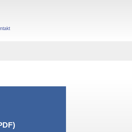
ntakt
gen
PDF)