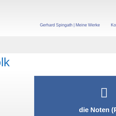
Gerhard Spingath | Meine Werke
Ko
lk
PDF anzei
die Noten (