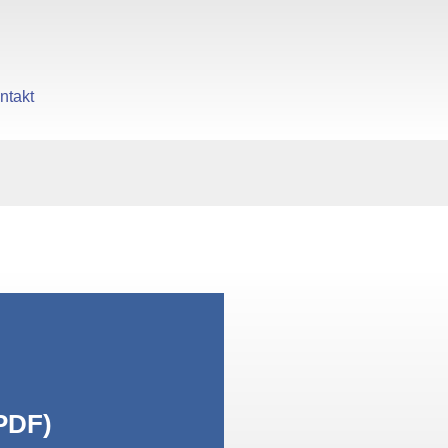
ntakt
gen
PDF)