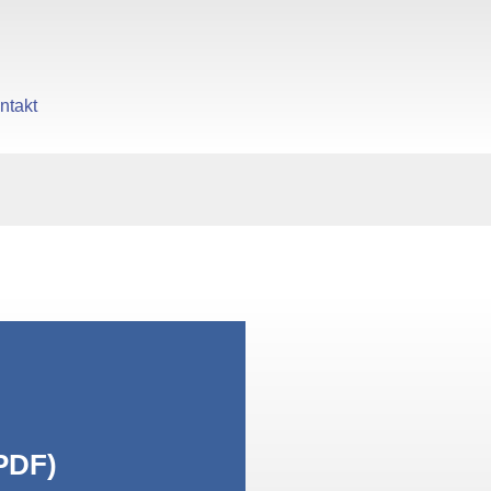
ntakt
gen
PDF)