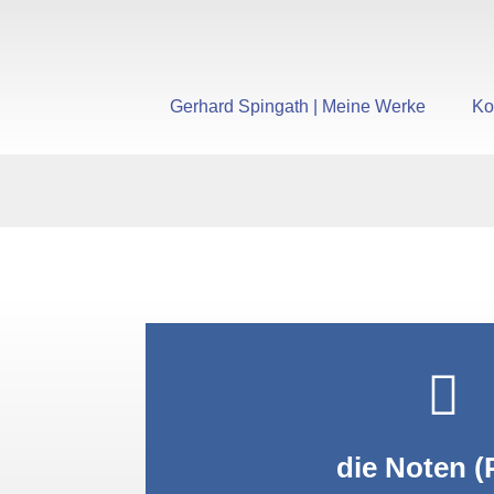
Gerhard Spingath | Meine Werke
Ko
PDF anzei
die Noten (