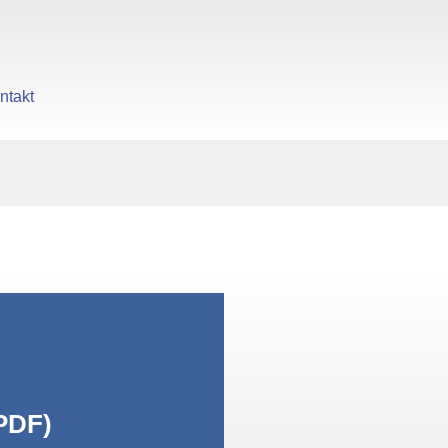
ntakt
gen
PDF)