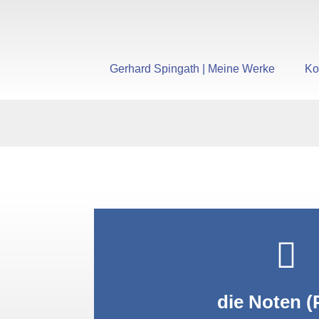
Gerhard Spingath | Meine Werke
Ko
PDF anzei
die Noten (