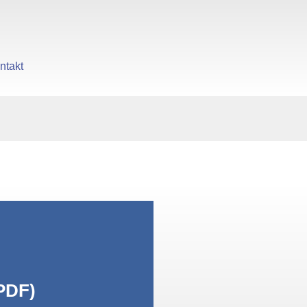
ntakt
gen
PDF)