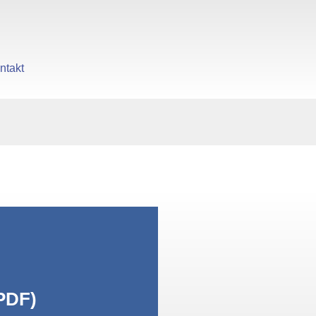
ntakt
gen
PDF)