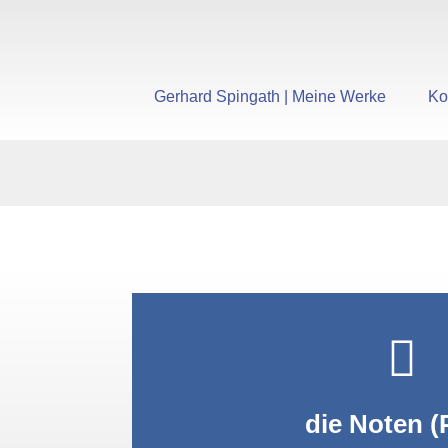
Gerhard Spingath | Meine Werke
Ko
PDF anzei
die Noten (